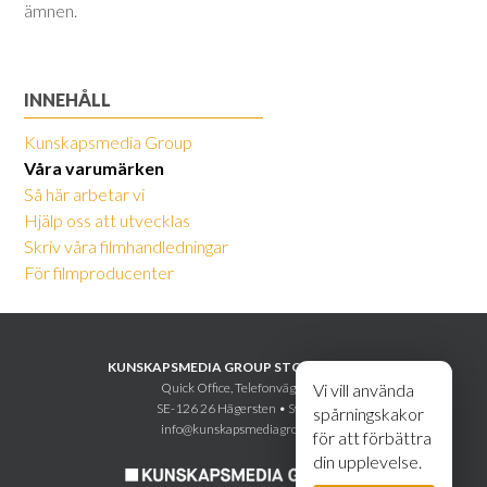
ämnen.
INNEHÅLL
Kunskapsmedia Group
Våra varumärken
Så här arbetar vi
Hjälp oss att utvecklas
Skriv våra filmhandledningar
För filmproducenter
KUNSKAPSMEDIA GROUP STOCKHOLM AB
Quick Office, Telefonvägen 30
Vi vill använda
SE-126 26 Hägersten • Sweden
spårningskakor
info@kunskapsmediagroup.se
för att förbättra
din upplevelse.