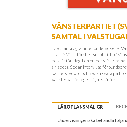
VÄNSTERPARTIET (S
SAMTAL I VALSTUGA
I det här programmet undersöker vi Väns
styras? Vi tar först en snabb titt på Vän
de står för idag. I en humoristisk dramat
sin spets. Sedan intervjuas förbundsordf
partiets ledord och sedan svara på tio sn
Vänsterpartiet egentligen står för!
REC
LÄROPLANSMÅL GR
Undervisningen ska behandla följande