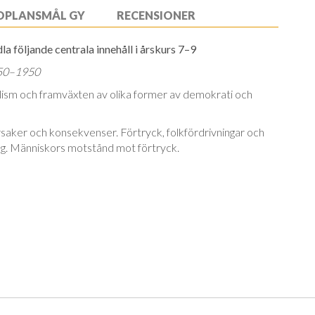
OPLANSMÅL GY
RECENSIONER
a följande centrala innehåll i årskurs 7–9
1850–1950
alism och framväxten av olika former av demokrati och
saker och konsekvenser. Förtryck, folkfördrivningar och
ag. Människors motstånd mot förtryck.