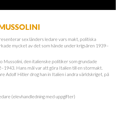
 MUSSOLINI
presenterar sex länders ledare vars makt, politiska
erkade mycket av det som hände under krigsåren 1939–
o Mussolini, den italienske politiker som grundade
–1943. Hans mål var att göra Italien till en stormakt.
Adolf Hitler drog han in Italien i andra världskriget, på
s ledare (elevhandledning med uppgifter)