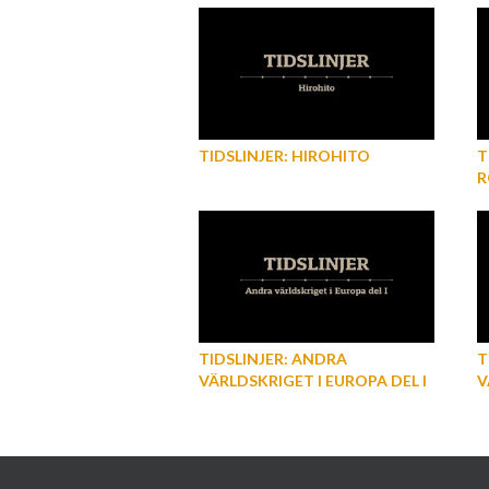
TIDSLINJER: HIROHITO
T
R
TIDSLINJER: ANDRA
T
VÄRLDSKRIGET I EUROPA DEL I
V