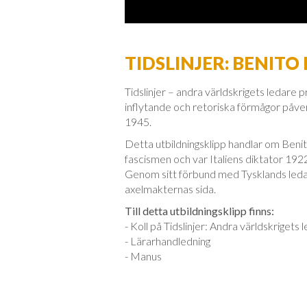
TIDSLINJER: BENITO
Tidslinjer – andra världskrigets ledare 
inflytande och retoriska förmågor påv
1945.
Detta utbildningsklipp handlar om Benit
fascismen och var Italiens diktator 1922
Genom sitt förbund med Tysklands ledare 
axelmakternas sida.
Till detta utbildningsklipp finns:
- Koll på Tidslinjer: Andra världskriget
- Lärarhandledning
- Manus