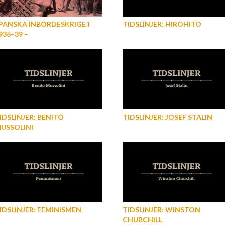
PANSKA INBÖRDESKRIGET
TIDSLINJER: HIROHITO
936–39 –
ELLANKRIGSTIDENS
LODIGA KONFLIKT
IDSLINJER: BENITO
TIDSLINJER: JOSEF STALIN
USSOLINI
IDSLINJER: FEMINISMEN
TIDSLINJER: WINSTON
CHURCHILL