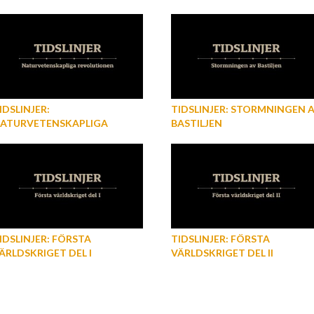
IDSLINJER:
TIDSLINJER: STORMNINGEN 
ATURVETENSKAPLIGA
BASTILJEN
EVOLUTIONEN
IDSLINJER: FÖRSTA
TIDSLINJER: FÖRSTA
ÄRLDSKRIGET DEL I
VÄRLDSKRIGET DEL II