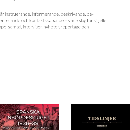
är instruerande, informerande, beskrivande, be­
nterande och kontaktskapande – varje slag för sig eller
mpel samtal, intervjuer, ny­he­ter, reportage och