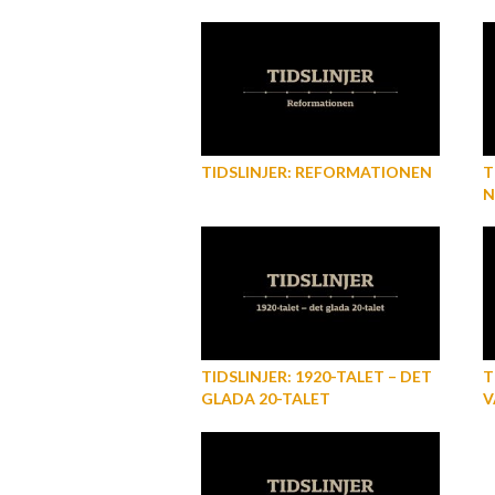
TIDSLINJER: REFORMATIONEN
T
N
R
TIDSLINJER: 1920-TALET – DET
T
GLADA 20-TALET
V