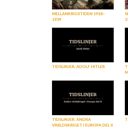
MELLANKRIGSTIDEN 1918–
S
1939
1
M
B
TIDSLINJER: ADOLF HITLER
T
M
TIDSLINJER: ANDRA
T
VÄRLDSKRIGET I EUROPA DEL II