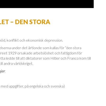
ALET – DEN STORA
nöd, konflikt och ekonomisk depression.
delserna under det årtionde som kallas för “den stora
treet 1929 orsakade arbetslöshet och fattigdom för
tta ledde till att diktatorer som Hitler och Franco kom till
ll andra världskriget.
njer
.
ng med uppgifter, på engelska och svenska)