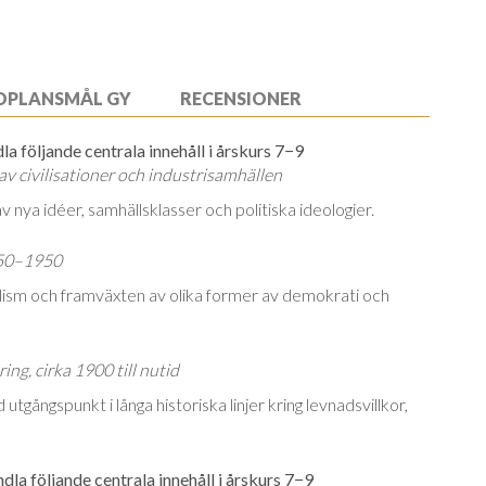
OPLANSMÅL GY
RECENSIONER
la följande centrala innehåll i årskurs 7−9
 civilisationer och industrisamhällen
nya idéer, samhällsklasser och politiska ideo­logier.
1850–1950
lism och framväxten av olika former av de­mo­krati och
ng, cirka 1900 till nutid
tgångspunkt i långa historiska linjer kring lev­nads­villkor,
la följande centrala innehåll i årskurs 7−9