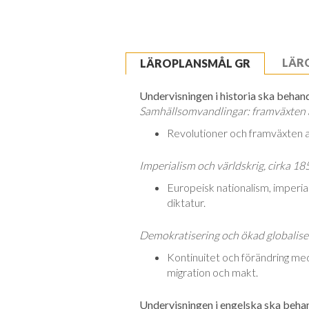
LÄR
LÄROPLANSMÅL GR
Undervisningen i historia ska behand
Samhällsomvandlingar: framväxten av
Revolutioner och framväxten av 
Imperialism och världskrig, cirka 
Europeisk nationalism, imperia
diktatur.
Demokratisering och ökad globaliseri
Kontinuitet och förändring med u
migration och makt.
Undervisningen i engelska ska behand