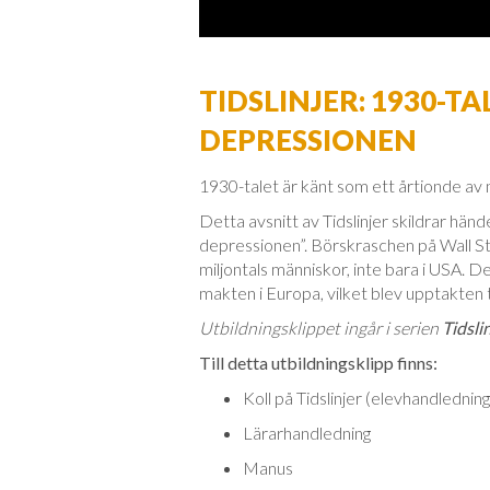
TIDSLINJER: 1930-T
DEPRESSIONEN
1930-talet är känt som ett årtionde av 
Detta avsnitt av Tidslinjer skildrar hän
depressionen”. Börskraschen på Wall S
miljontals människor, inte bara i USA. De
makten i Europa, vilket blev upptakten ti
Utbildningsklippet ingår i serien
Tidsli
Till detta utbildningsklipp finns:
Koll på Tidslinjer (elevhandledni
Lärarhandledning
Manus