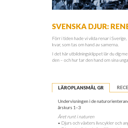
SVENSKA DJUR: REN
Förr i tiden hade vi vilda renar i Sveri
kvar, som tas om hand av samerna.
I det här utbildningsklippet lär du dig 
den – och hur tar den hand om sina unga
REC
LÄROPLANSMÅL GR
Undervisningen i de naturorienteran
årskurs 1–3
Året runt i naturen
• Djurs och växters livscykler och anpa