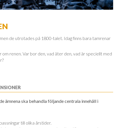
EN
ge, men de utrotades på 1800-talet. Idag finns bara tamrenar
mer om renen. Var bor den, vad äter den, vad är speciellt med
r?
ENSIONER
de ämnena ska behandla följande centrala innehåll i
ssningar till olika årstider.