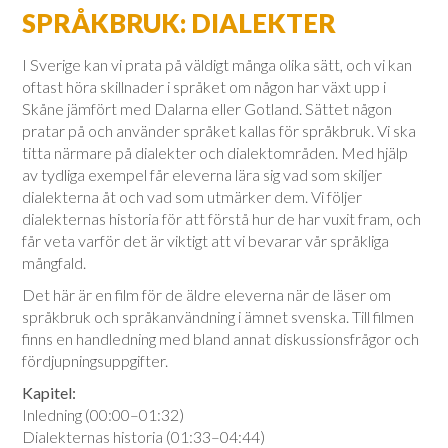
SPRÅKBRUK: DIALEKTER
I Sverige kan vi prata på väldigt många olika sätt, och vi kan
oftast höra skillnader i språket om någon har växt upp i
Skåne jämfört med Dalarna eller Gotland. Sättet någon
pratar på och använder språket kallas för språkbruk. Vi ska
titta närmare på dialekter och dialektområden. Med hjälp
av tydliga exempel får eleverna lära sig vad som skiljer
dialekterna åt och vad som utmärker dem. Vi följer
dialekternas historia för att förstå hur de har vuxit fram, och
får veta varför det är viktigt att vi bevarar vår språkliga
mångfald.
Det här är en film för de äldre eleverna när de läser om
språkbruk och språkanvändning i ämnet svenska. Till filmen
finns en handledning med bland annat diskussionsfrågor och
fördjupningsuppgifter.
Kapitel:
Inledning (00:00–01:32)
Dialekternas historia (01:33–04:44)