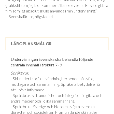
grafikstil som jag tror kommer tilltala eleverna. En väldigt bra
film som jag absolut skulle använda i min undervisning.”
– Svenskalärare, högstadiet
LÄROPLANSMÅL GR
Undervisningen i svenska ska behandla följande
centrala innehåll i årskurs 7–9
Språkbruk
- Skillnader i språkanvändning beroende på syfte,
mottagare och sammanhang. Språkets betydelse för
att utöva inflytande.
- Språkbruk, yttrandefrihet och integritet i digitala och
andra medier och i olika sammanhang.
- Språkbruk i Sverige och Norden. Några svenska
dialekter och sociolekter. Framträdande skillnader