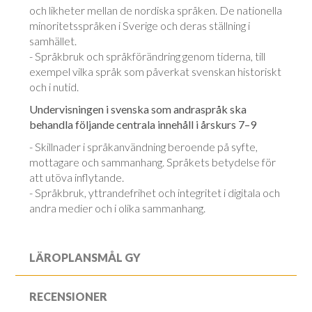
och likheter mellan de nordiska språken. De nationella
minoritetsspråken i Sverige och deras ställning i
samhället.
- Språkbruk och språkförändring genom tiderna, till
exempel vilka språk som påverkat svenskan historiskt
och i nutid.
Undervisningen i svenska som andraspråk ska
behandla följande centrala innehåll i årskurs 7–9
- Skillnader i språkanvändning beroende på syfte,
mottagare och sammanhang. Språkets betydelse för
att utöva inflytande.
- Språkbruk, yttrandefrihet och integritet i digitala och
andra medier och i olika sammanhang.
LÄROPLANSMÅL GY
RECENSIONER