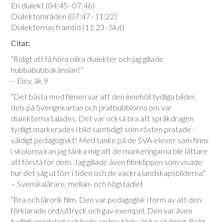
En dialekt (04:45–07:46)
Dialektområden (07:47–11:22)
Dialekternas framtid (11:23–Slut)
Citat:
“Roligt att få höra olika dialekter och jag gillade
hubbabubbakänslan!”
– Elev, åk 9
“Det bästa med filmen var att den innehöll tydliga bilder,
dels på Sverigekartan och pratbubblorna om var
dialekterna talades. Det var också bra att språkdragen
tydligt markerades i bild samtidigt som rösten pratade -
väldigt pedagogiskt! Med tanke på de SVA-elever som finns
i skolorna kan jag tänka mig att de markeringarna blir lättare
att förstå för dem. Jag gillade även filmklippen som visade
hur det såg ut förr i tiden och de vackra landskapsbilderna."
– Svenskalärare, mellan- och högstadiet
“Bra och lärorik film. Den var pedagogisk i form av att den
förklarade ord/uttryck och gav exempel. Den var även
tydligt uppdelad och hade en bra tänkvärd avslutning. Rolig