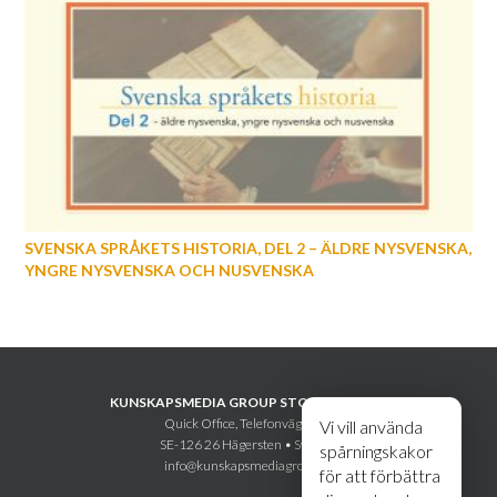
SVENSKA SPRÅKETS HISTORIA, DEL 2 – ÄLDRE NYSVENSKA,
YNGRE NYSVENSKA OCH NUSVENSKA
KUNSKAPSMEDIA GROUP STOCKHOLM AB
Quick Office, Telefonvägen 30
Vi vill använda
SE-126 26 Hägersten • Sweden
spårningskakor
info@kunskapsmediagroup.se
för att förbättra