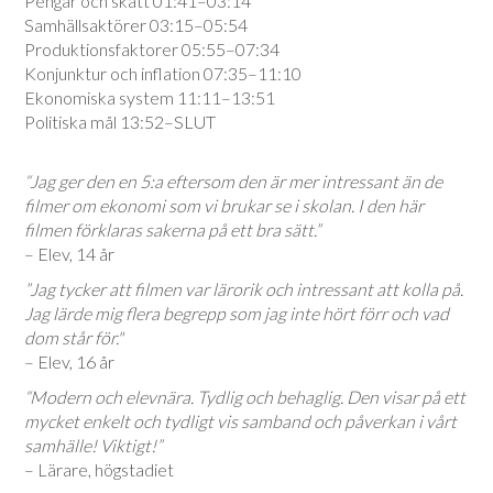
Pengar och skatt 01:41–03:14
Samhällsaktörer 03:15–05:54
Produktionsfaktorer 05:55–07:34
Konjunktur och inflation 07:35–11:10
Ekonomiska system 11:11–13:51
Politiska mål 13:52–SLUT
“Jag ger den en 5:a eftersom den är mer intressant än de
filmer om ekonomi som vi brukar se i skolan. I den här
filmen förklaras sakerna på ett bra sätt.”
– Elev, 14 år
”Jag tycker att filmen var lärorik och intressant att kolla på.
Jag lärde mig flera begrepp som jag inte hört förr och vad
dom står för."
– Elev, 16 år
“Modern och elevnära. Tydlig och behaglig. Den visar på ett
mycket enkelt och tydligt vis samband och påverkan i vårt
samhälle! Viktigt!”
– Lärare, högstadiet