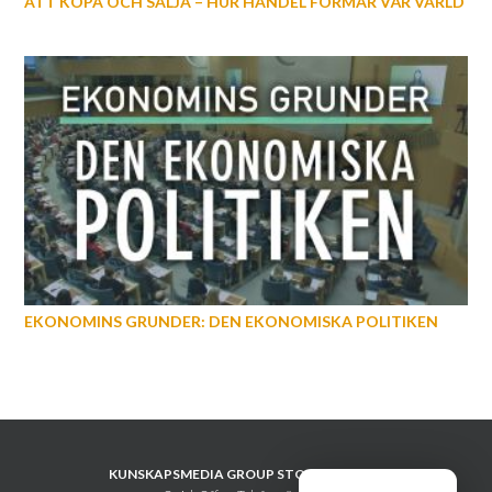
ATT KÖPA OCH SÄLJA – HUR HANDEL FORMAR VÅR VÄRLD
EKONOMINS GRUNDER: DEN EKONOMISKA POLITIKEN
KUNSKAPSMEDIA GROUP STOCKHOLM AB