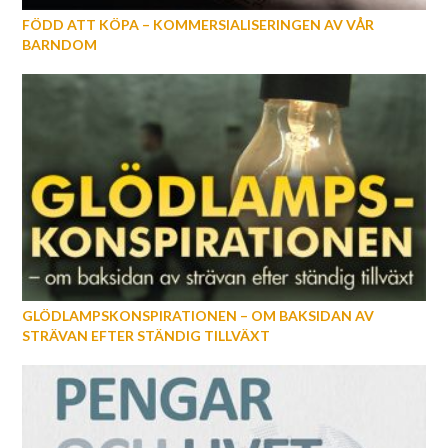
FÖDD ATT KÖPA – KOMMERSIALISERINGEN AV VÅR
BARNDOM
GLÖDLAMPSKONSPIRATIONEN – OM BAKSIDAN AV
STRÄVAN EFTER STÄNDIG TILLVÄXT