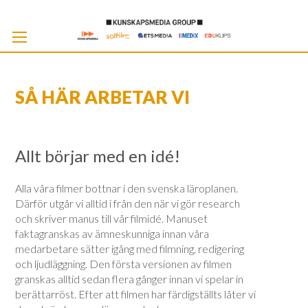
Skip
to
Cont
SÅ HÄR ARBETAR VI
Allt börjar med en idé!
Alla våra filmer bottnar i den svenska läroplanen.
Därför utgår vi alltid i från den när vi gör research
och skriver manus till vår filmidé. Manuset
faktagranskas av ämneskunniga innan våra
medarbetare sätter igång med filmning, redigering
och ljudläggning. Den första versionen av filmen
granskas alltid sedan flera gånger innan vi spelar in
berättarröst. Efter att filmen har färdigställts låter vi