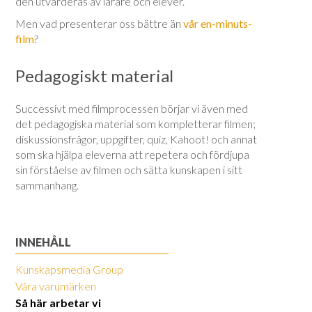
den utvärderas av lärare och elever.
Men vad presenterar oss bättre än
vår en-minuts-
film
?
Pedagogiskt material
Successivt med filmprocessen börjar vi även med
det pedagogiska material som kompletterar filmen;
diskussionsfrågor, uppgifter, quiz, Kahoot! och annat
som ska hjälpa eleverna att repetera och fördjupa
sin förståelse av filmen och sätta kunskapen i sitt
sammanhang.
INNEHÅLL
Kunskapsmedia Group
Våra varumärken
Så här arbetar vi