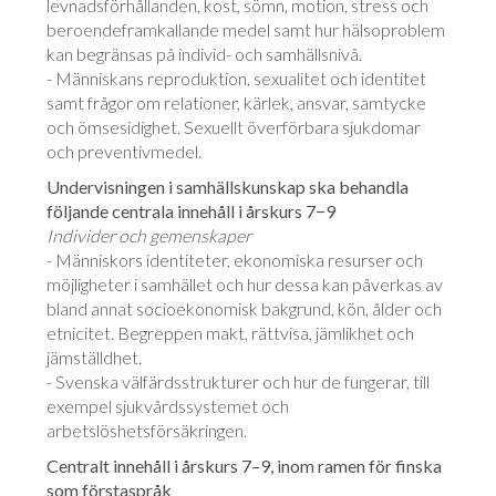
levnadsförhållanden, kost, sömn, motion, stress och
beroendeframkallande medel samt hur hälsoproblem
kan begränsas på individ- och samhällsnivå.
- Människans reproduktion, sexualitet och identitet
samt frågor om relationer, kärlek, ansvar, samtycke
och ömsesidighet. Sexuellt överförbara sjukdomar
och preventivmedel.
Undervisningen i samhällskunskap ska behandla
följande centrala innehåll i årskurs 7−9
Individer och gemenskaper
- Människors identiteter, ekonomiska resurser och
möjligheter i sam­hället och hur dessa kan påverkas av
bland annat socioekonomisk bakgrund, kön, ålder och
etnicitet. Begreppen makt, rättvisa, jämlikhet och
jämställdhet.
- Svenska välfärdsstrukturer och hur de fungerar, till
exempel sjukvårds­systemet och
arbetslöshetsförsäkringen.
Centralt innehåll i årskurs 7–9, inom ramen för finska
som förstaspråk