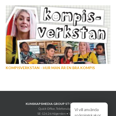
KOMPISVERKSTAN - HUR MAN ÄR EN BRA KOMPIS
KUNSKAPSMEDIA GROUP STOCKHOLM AB
Quick Office, Telefonvägen 30
Vi vill använda
SE-126 26 Hägersten • Sweden
spårningskakor