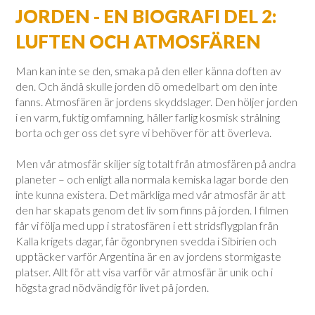
JORDEN - EN BIOGRAFI DEL 2:
LUFTEN OCH ATMOSFÄREN
Man kan inte se den, smaka på den eller känna doften av
den. Och ändå skulle jorden dö omedelbart om den inte
fanns. Atmosfären är jordens skyddslager. Den höljer jorden
i en varm, fuktig omfamning, håller farlig kosmisk strålning
borta och ger oss det syre vi behöver för att överleva.
Men vår atmosfär skiljer sig totalt från atmosfären på andra
planeter – och enligt alla normala kemiska lagar borde den
inte kunna existera. Det märkliga med vår atmosfär är att
den har skapats genom det liv som finns på jorden. I filmen
får vi följa med upp i stratosfären i ett stridsflygplan från
Kalla krigets dagar, får ögonbrynen svedda i Sibirien och
upptäcker varför Argentina är en av jordens stormigaste
platser. Allt för att visa varför vår atmosfär är unik och i
högsta grad nödvändig för livet på jorden.