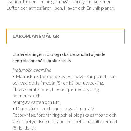
I serien Jorden - en biografi ingår 5 program: Vulkaner,
Luften och atmosfären, Isen, Haven och En unik planet.
LÄROPLANSMÅL GR
Undervisningen i biologi ska behandla följande
centrala innehåll i årskurs 4–6
Natur och samhälle
• Människans beroende av och påverkan på naturen
och vad detta innebär för en hållbar utveckling.
Ekosystemtjänster, till exempel nedbrytning,
pollinering och
rening av vatten och luft.
• Djurs, växters och andra organismers liv.
Fotosyntes, förbränning och ekologiska samband och
vilken betydelse kunskaper om detta har, till exempel
för jordbruk