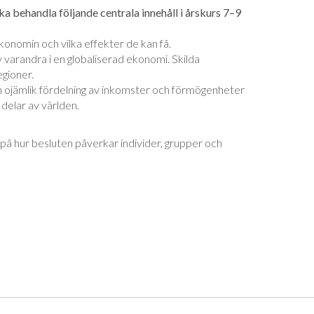
a behandla följande centrala innehåll i årskurs 7–9
ekonomin och vilka effekter de kan få.
varandra i en globaliserad ekonomi. Skil­da
egioner.
n ojämlik fördelning av inkomster och för­mögenheter
 delar av världen.
 på hur besluten påverkar individer, grupper och