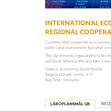
INTERNATIONAL EC
REGIONAL COOPER
Countries that cooperate on economics 
politics and environment. But what for
This clip presents regional efforts like
and South America. We also take a clos
Subject:
Economics, Social Studies
Targeted Grade Levels:
6
–9
Run Time:
5 minutes
REC
LÄROPLANSMÅL GR