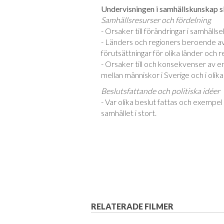
Undervisningen i samhällskunskap sk
Samhällsresurser och fördelning
- Orsaker till förändringar i samhälls
- Länders och regioners beroende av 
förutsättningar för olika länder och r
- Orsaker till och konsekvenser av e
mellan människor i Sverige och i olika
Beslutsfattande och politiska idéer
- Var olika beslut fattas och exempel
samhället i stort.
RELATERADE FILMER