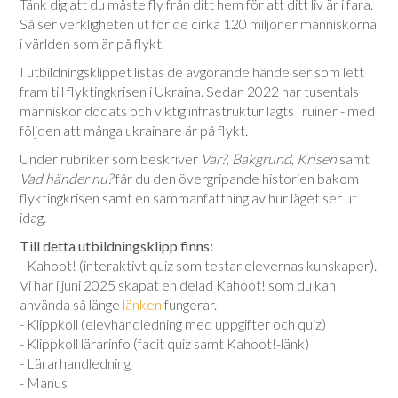
Tänk dig att du måste fly från ditt hem för att ditt liv är i fara.
Så ser verkligheten ut för de cirka 120 miljoner människorna
i världen som är på flykt.
I utbildningsklippet listas de avgörande händelser som lett
fram till flyktingkrisen i Ukraina. Sedan 2022 har tusentals
människor dödats och viktig infrastruktur lagts i ruiner - med
följden att många ukrainare är på flykt.
Under rubriker som beskriver
Var?
,
Bakgrund
,
Krisen
samt
Vad händer nu?
får du den övergripande historien bakom
flyktingkrisen samt en sammanfattning av hur läget ser ut
idag.
Till detta utbildningsklipp finns:
- Kahoot! (interaktivt quiz som testar elevernas kunskaper).
Vi har i juni 2025 skapat en delad Kahoot! som du kan
använda så länge
länken
fungerar.
- Klippkoll (elevhandledning med uppgifter och quiz)
- Klippkoll lärarinfo (facit quiz samt Kahoot!-länk)
- Lärarhandledning
- Manus