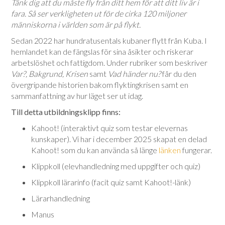
Tänk dig att du måste fly från ditt hem för att ditt liv är i
fara. Så ser verkligheten ut för de cirka 120 miljoner
människorna i världen som är på flykt.
Sedan 2022 har hundratusentals kubaner flytt från Kuba. I
hemlandet kan de fängslas för sina åsikter och riskerar
arbetslöshet och fattigdom. Under rubriker som beskriver
Var?, Bakgrund, Krisen
samt
Vad händer nu?
får du den
övergripande historien bakom flyktingkrisen samt en
sammanfattning av hur läget ser ut idag.
Till detta utbildningsklipp finns:
Kahoot! (interaktivt quiz som testar elevernas
kunskaper). Vi har i december 2025 skapat en delad
Kahoot! som du kan använda så länge
länken
fungerar.
Klippkoll (elevhandledning med uppgifter och quiz)
Klippkoll lärarinfo (facit quiz samt Kahoot!-länk)
Lärarhandledning
Manus