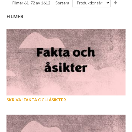
Stiga
Filmer
61
-
72
av
1612
Sortera
ordnin
FILMER
SKRIVA! FAKTA OCH ÅSIKTER