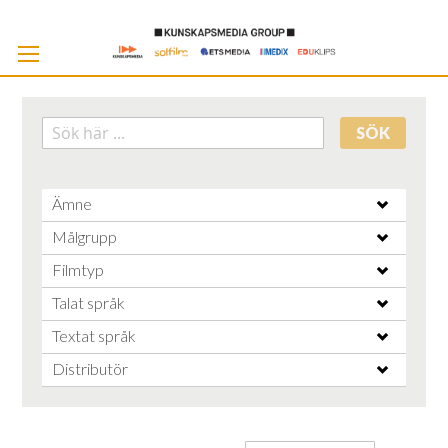
Skip
to
Cont
SÖK
Ämne
Målgrupp
Filmtyp
Talat språk
Textat språk
Distributör