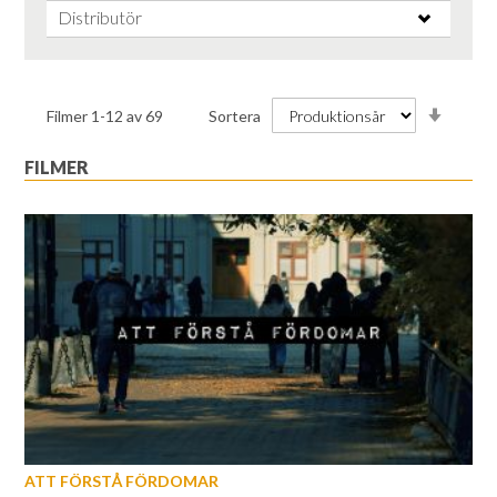
Distributör
Stiga
Filmer
1
-
12
av
69
Sortera
ordnin
FILMER
ATT FÖRSTÅ FÖRDOMAR