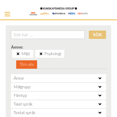
Skip
to
Cont
SÖK
Ämne
Miljö
Psykologi
Töm alla
Ämne
Målgrupp
Filmtyp
Talat språk
Textat språk