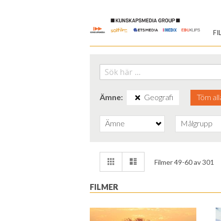
Skip
to
FI
Content
Ämne
Geografi
Töm all
Ämne
Målgrupp
Visa
Rutnät
Lista
Filmer
49
-
60
av
301
som
FILMER