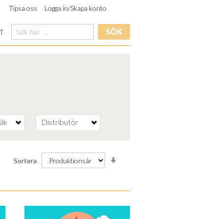
Tipsa oss
Logga in/Skapa konto
SÖK
T
råk
Distributör
Stigande
Sortera
ordning