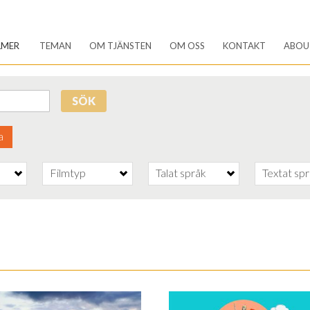
LMER
TEMAN
OM TJÄNSTEN
OM OSS
KONTAKT
ABOU
SÖK
a
Filmtyp
Talat språk
Textat sp