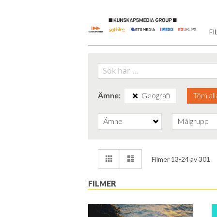
Skip
to
FI
Content
Ämne
Geografi
Töm all
Ämne
Målgrupp
Visa
Rutnät
Lista
Filmer
13
-
24
av
301
som
FILMER