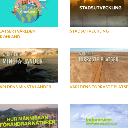
LATSER I VÄRLDEN:
STADSUTVECKLING
RÖNLAND
ÄRLDENS MINSTA LÄNDER
VÄRLDENS TORRASTE PLATS