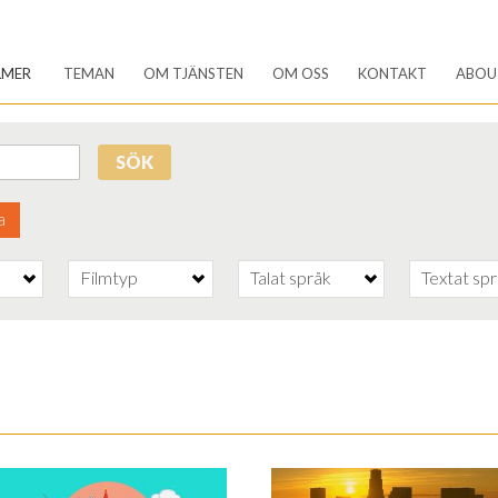
LMER
TEMAN
OM TJÄNSTEN
OM OSS
KONTAKT
ABOU
SÖK
a
Filmtyp
Talat språk
Textat sp