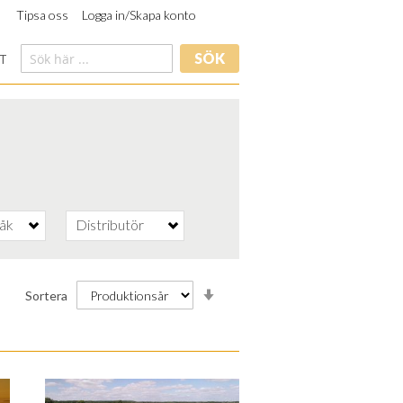
Tipsa oss
Logga in/Skapa konto
SÖK
T
råk
Distributör
Stigande
Sortera
ordning