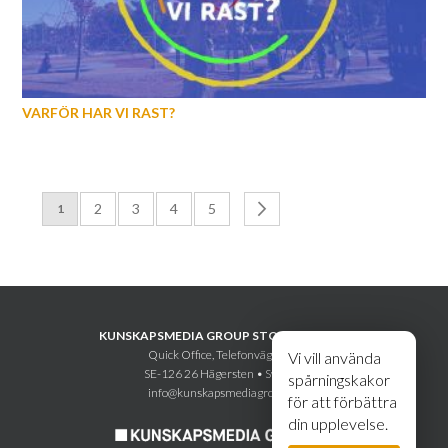
VARFÖR HAR VI RAST?
Sida
Sida
Sida
Sida
Sida
Sida
Nästa
You're currently reading page
2
3
4
5
1
KUNSKAPSMEDIA GROUP STOCKHOLM AB
Quick Office, Telefonvägen 30
Vi vill använda
SE-126 26 Hägersten • Sweden
spårningskakor
info@kunskapsmediagroup.se
för att förbättra
din upplevelse.