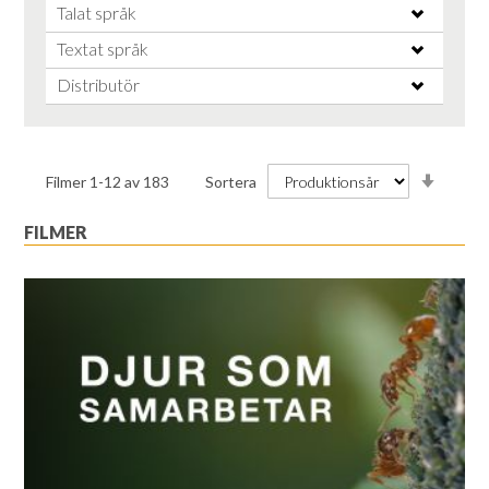
Talat språk
Textat språk
Distributör
Stiga
Filmer
1
-
12
av
183
Sortera
ordnin
FILMER