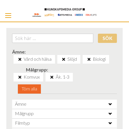
Skip
to
Cont
SÖK
Ämne
Vård och hälsa
Slöjd
Biologi
Målgrupp
Komvux
Åk. 1-3
Töm alla
Ämne
Målgrupp
Filmtyp