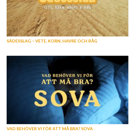
SÄDESSLAG − VETE, KORN, HAVRE OCH RÅG
VAD BEHÖVER VI FÖR ATT MÅ BRA? SOVA