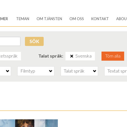
LMER
TEMAN
OM TJÄNSTEN
OM OSS
KONTAKT
ABOU
SÖK
tetsspråk
Talat språk
Svenska
Töm alla
Filmtyp
Talat språk
Textat sp