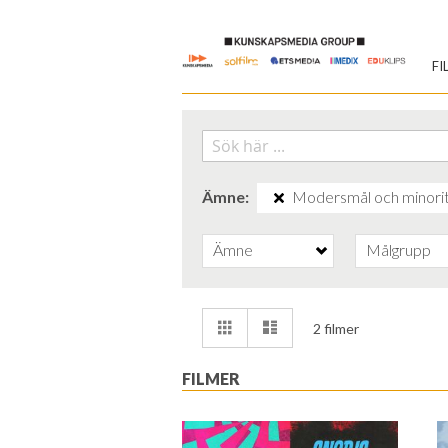
Skip
to
FI
Content
Ämne
Modersmål och minori
Ämne
Målgrupp
Visa
Rutnät
Lista
2
filmer
som
FILMER