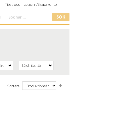
Tipsa oss
Logga in/Skapa konto
SÖK
T
råk
Distributör
Stigande
Sortera
ordning