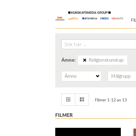
Skip
to
FI
Content
Ämne
Religionskunskap
Ämne
Målgrupp
Visa
Rutnät
Lista
Filmer
1
-
12
av
13
som
FILMER