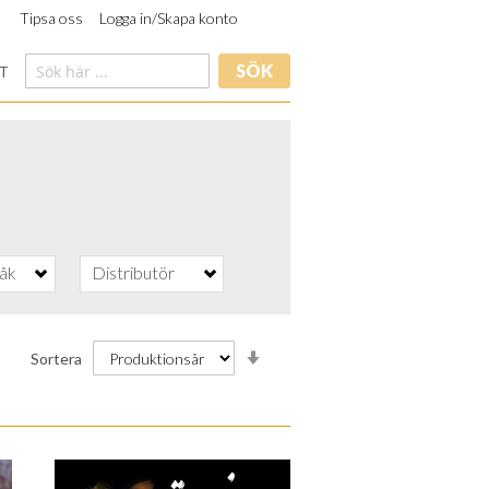
Tipsa oss
Logga in/Skapa konto
SÖK
T
råk
Distributör
Stigande
Sortera
ordning