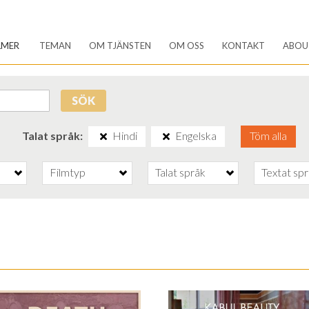
LMER
TEMAN
OM TJÄNSTEN
OM OSS
KONTAKT
ABOU
SÖK
Talat språk
Hindi
Engelska
Töm alla
Filmtyp
Talat språk
Textat sp