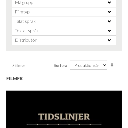
Målgrupp
Filmtyp
Talat språk
Textat språk
Distributör
Stiga
7
filmer
Sortera
ordnin
FILMER