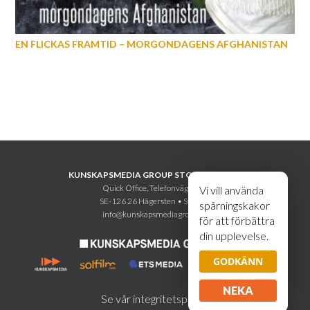
EN FLICKAS FRAMTID – MORGONDAGENS AFGHANISTAN
KUNSKAPSMEDIA GROUP STOCKHOLM AB
Quick Office, Telefonvägen 30
Vi vill använda
SE-126 26 Hägersten • Sweden
spårningskakor
info@kunskapsmediagroup.se
för att förbättra
din upplevelse.
GODKÄNN
NEKA
Se vår integritetspolicy