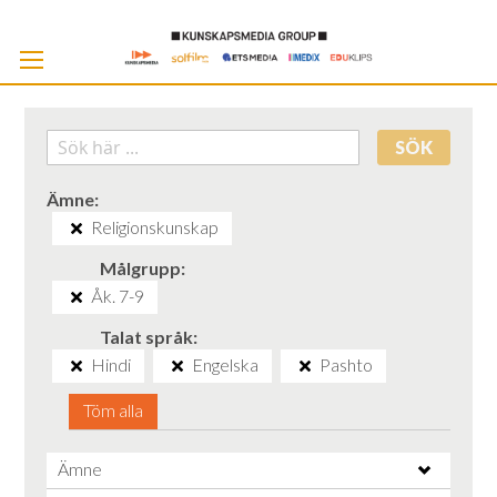
Skip
to
Cont
SÖK
Ämne
Religionskunskap
Målgrupp
Åk. 7-9
Talat språk
Hindi
Engelska
Pashto
Töm alla
Ämne