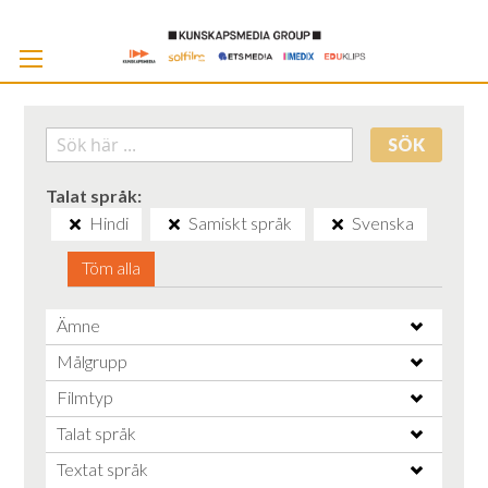
Skip
to
Cont
SÖK
Talat språk
Hindi
Samiskt språk
Svenska
Töm alla
Ämne
Målgrupp
Filmtyp
Talat språk
Textat språk