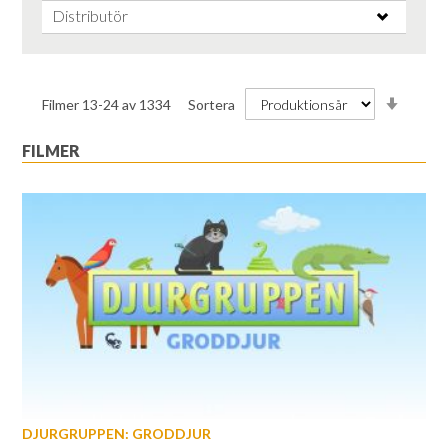
Distributör
Stiga
Filmer
13
-
24
av
1334
Sortera
ordnin
FILMER
DJURGRUPPEN: GRODDJUR