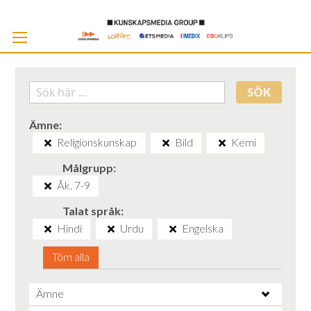
Skip
to
Cont
SÖK
Ämne
Religionskunskap
Bild
Kemi
Målgrupp
Åk. 7-9
Talat språk
Hindi
Urdu
Engelska
Töm alla
Ämne