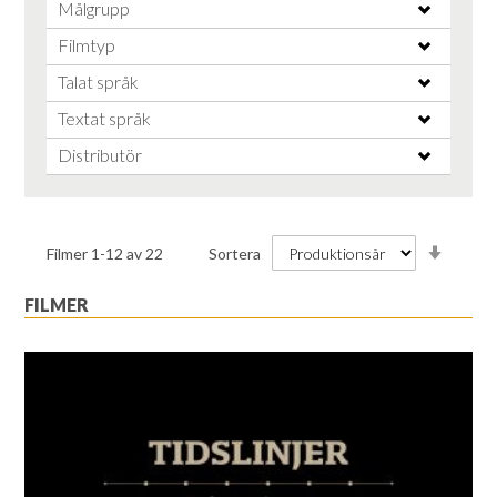
Målgrupp
Filmtyp
Talat språk
Textat språk
Distributör
Stiga
Filmer
1
-
12
av
22
Sortera
ordnin
FILMER