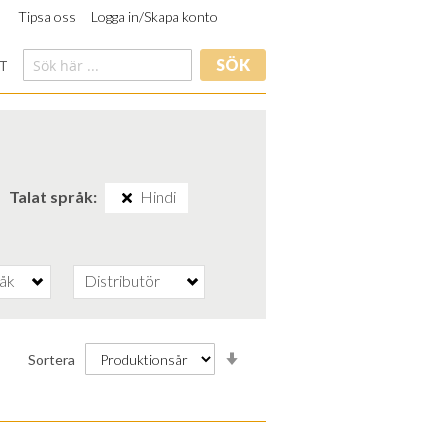
Tipsa oss
Logga in/Skapa konto
SÖK
T
Talat språk
Hindi
råk
Distributör
Stigande
Sortera
ordning