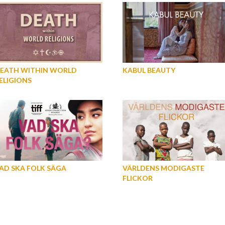
EATH WITHIN WORLD
KABUL BEAUTY
ELIGIONS
AD SKA FOLK SÄGA
VÄRLDENS MODIGASTE
FLICKOR