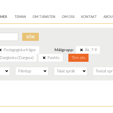
LMER
TEMAN
OM TJÄNSTEN
OM OSS
KONTAKT
ABOU
SÖK
Pedagogiska frågor
Målgrupp
Åk. 7-9
Darginska (Dargwa)
Pashto
Töm alla
Filmtyp
Talat språk
Textat sp