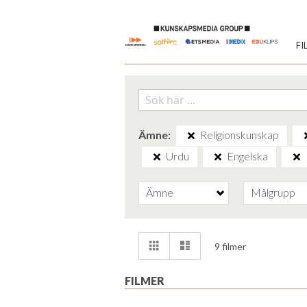
Skip
to
FI
Content
Ämne
Religionskunskap
Urdu
Engelska
Ämne
Målgrupp
Visa
Rutnät
Lista
9
filmer
som
FILMER