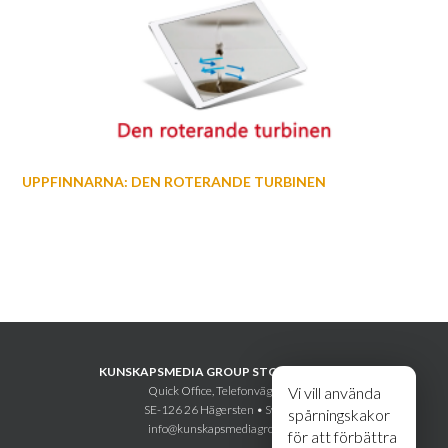
UPPFINNARNA: DEN ROTERANDE TURBINEN
KUNSKAPSMEDIA GROUP STOCKHOLM AB
Quick Office, Telefonvägen 30
Vi vill använda
SE-126 26 Hägersten • Sweden
spårningskakor
info@kunskapsmediagroup.se
för att förbättra