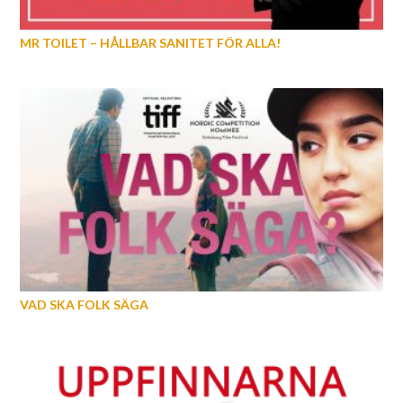
MR TOILET – HÅLLBAR SANITET FÖR ALLA!
VAD SKA FOLK SÄGA