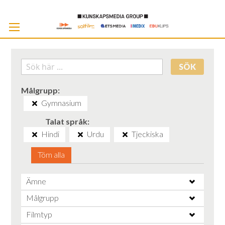
Skip
to
Cont
SÖK
Målgrupp
Gymnasium
Talat språk
Hindi
Urdu
Tjeckiska
Töm alla
Ämne
Målgrupp
Filmtyp