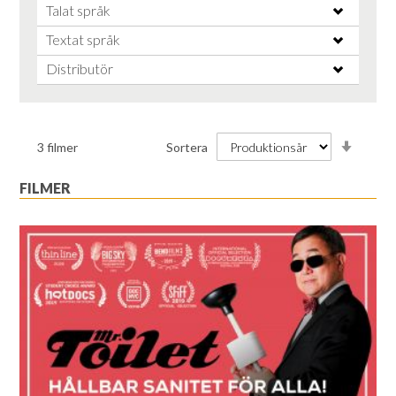
Talat språk
Textat språk
Distributör
Stiga
3
filmer
Sortera
ordnin
FILMER