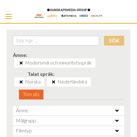
Skip
to
Cont
SÖK
Ämne
Modersmål och minoritetsspråk
Talat språk
Norska
Nederländska
Töm alla
Ämne
Målgrupp
Filmtyp