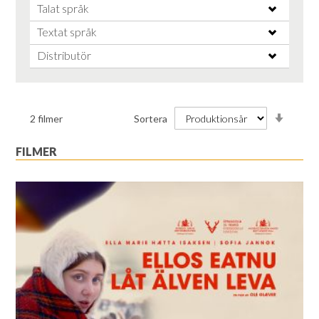
Talat språk
Textat språk
Distributör
Stiga
2
filmer
Sortera
ordnin
FILMER