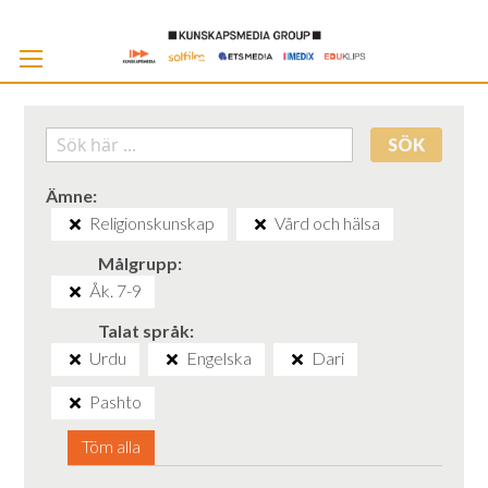
Skip
to
Cont
SÖK
Ämne
Religionskunskap
Vård och hälsa
Målgrupp
Åk. 7-9
Talat språk
Urdu
Engelska
Dari
Pashto
Töm alla