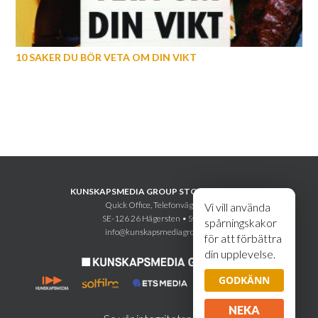
10 SAKER DU BÖR VETA OM DIN VIKT
KUNSKAPSMEDIA GROUP STOCKHOLM AB
Quick Office, Telefonvägen 30
Vi vill använda
SE-126 26 Hägersten • Sweden
spårningskakor
info@kunskapsmediagroup.se
för att förbättra
din upplevelse.
GODKÄNN
NEKA