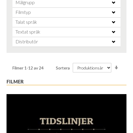
Målgrupp
Filmtyp
Talat språk
Textat språk
Distributör
Stiga
Filmer
1
-
12
av
24
Sortera
ordnin
FILMER