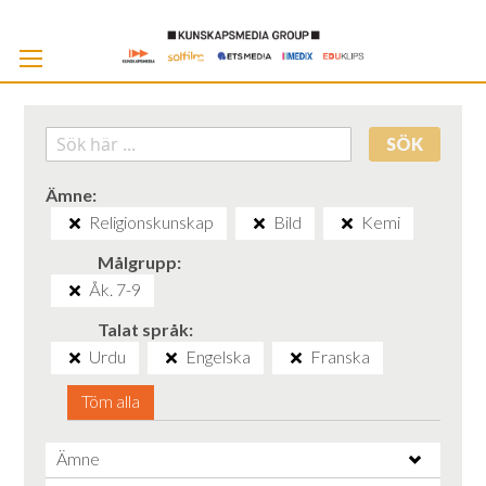
Skip
to
Cont
SÖK
Ämne
Religionskunskap
Bild
Kemi
Målgrupp
Åk. 7-9
Talat språk
Urdu
Engelska
Franska
Töm alla
Ämne