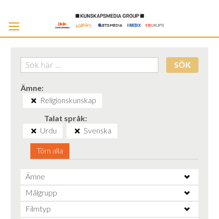
Skip
to
Cont
SÖK
Ämne
Religionskunskap
Talat språk
Urdu
Svenska
Töm alla
Ämne
Målgrupp
Filmtyp