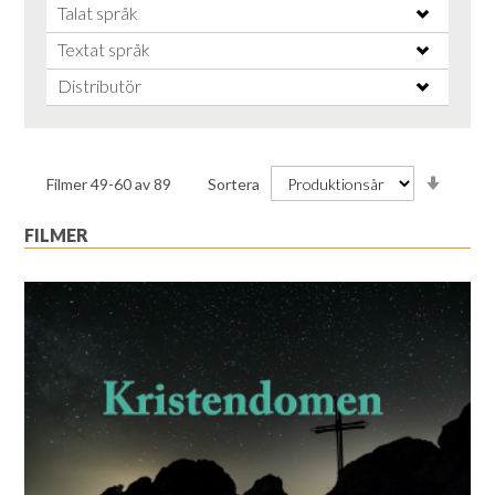
Talat språk
Textat språk
Distributör
Stiga
Filmer
49
-
60
av
89
Sortera
ordnin
FILMER