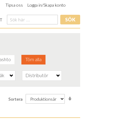
Tipsa oss
Logga in/Skapa konto
SÖK
T
ashto
Töm alla
råk
Distributör
Stigande
Sortera
ordning