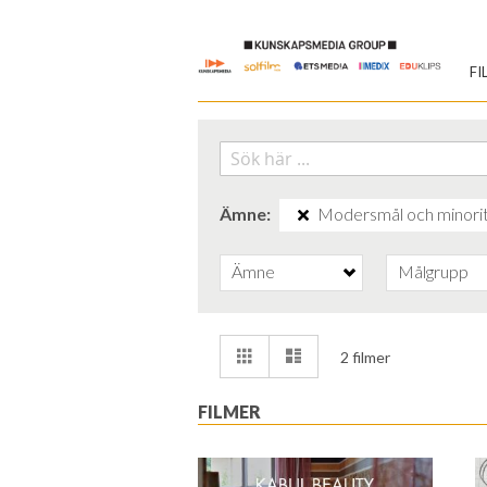
Skip
to
FI
Content
Ämne
Modersmål och minori
Ämne
Målgrupp
Visa
Rutnät
Lista
2
filmer
som
FILMER