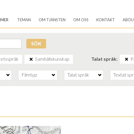
LMER
TEMAN
OM TJÄNSTEN
OM OSS
KONTAKT
ABOU
SÖK
tetsspråk
Samhällskunskap
Talat språk
P
Filmtyp
Talat språk
Textat sp