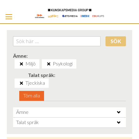
Skip
to
Cont
SÖK
Ämne
Miljö
Psykologi
Talat språk
Tjeckiska
Töm alla
Ämne
Talat språk