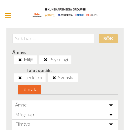
Skip
to
Cont
SÖK
Ämne
Miljö
Psykologi
Talat språk
Tjeckiska
Svenska
Töm alla
Ämne
Målgrupp
Filmtyp