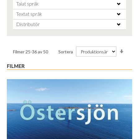
Talat språk
Textat språk
Distributör
Stiga
Filmer
25
-
36
av
50
Sortera
ordnin
FILMER