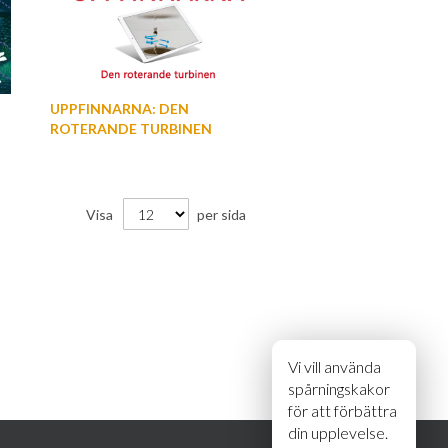
UPPFINNARNA: DEN
ROTERANDE TURBINEN
Visa
per sida
Vi vill använda
spårningskakor
för att förbättra
din upplevelse.