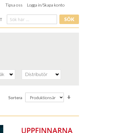
Tipsa oss
Logga in/Skapa konto
SÖK
T
råk
Distributör
Stigande
Sortera
ordning