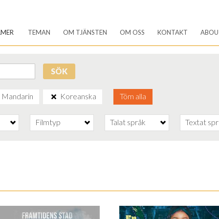
LMER
TEMAN
OM TJÄNSTEN
OM OSS
KONTAKT
ABOU
SÖK
Mandarin
Koreanska
Töm alla
Filmtyp
Talat språk
Textat sp