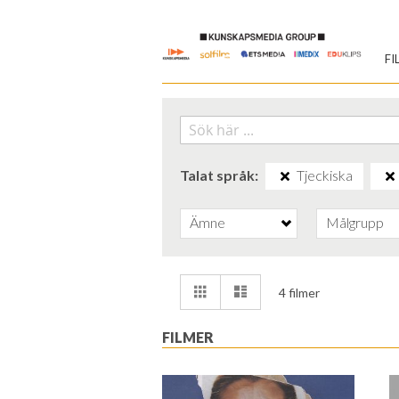
Skip
to
FI
Content
Talat språk
Tjeckiska
Ämne
Målgrupp
Visa
Rutnät
Lista
4
filmer
som
FILMER