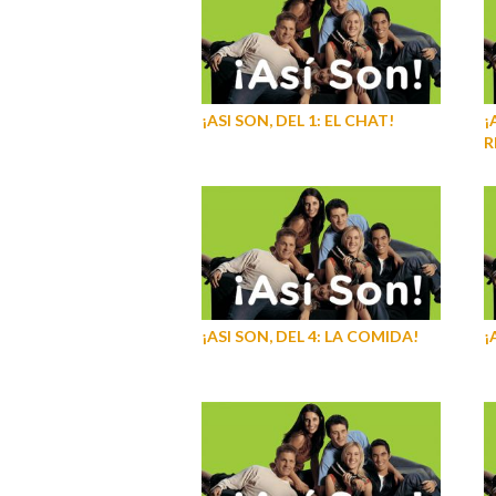
¡ASI SON, DEL 1: EL CHAT!
¡
R
¡ASI SON, DEL 4: LA COMIDA!
¡