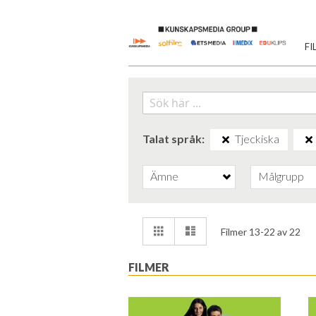
Skip
to
FI
Content
Talat språk
Tjeckiska
Ämne
Målgrupp
Visa
Rutnät
Lista
Filmer
13
-
22
av
22
som
FILMER