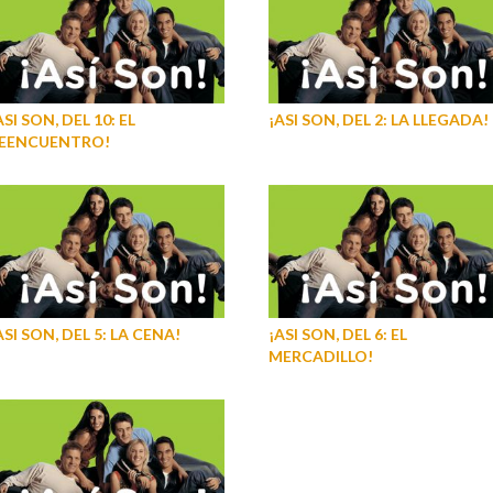
ASI SON, DEL 10: EL
¡ASI SON, DEL 2: LA LLEGADA!
EENCUENTRO!
ASI SON, DEL 5: LA CENA!
¡ASI SON, DEL 6: EL
MERCADILLO!