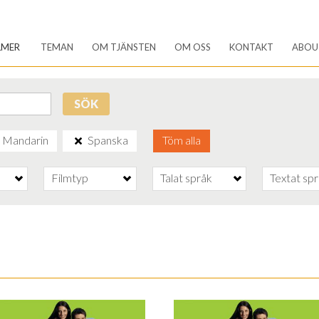
LMER
TEMAN
OM TJÄNSTEN
OM OSS
KONTAKT
ABOU
SÖK
Mandarin
Spanska
Töm alla
Filmtyp
Talat språk
Textat sp