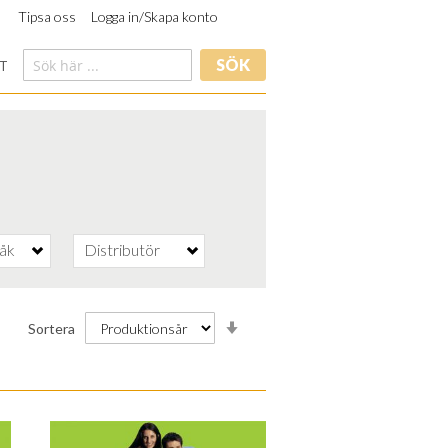
Tipsa oss
Logga in/Skapa konto
SÖK
T
råk
Distributör
Stigande
Sortera
ordning