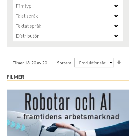
Filmtyp
Talat språk
Textat språk
Distributör
Stiga
Filmer
13
-
20
av
20
Sortera
ordnin
FILMER