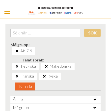
Skip
to
Cont
SÖK
Målgrupp
Åk. 7-9
Talat språk
Tjeckiska
Makedonska
Franska
Ryska
Töm alla
Ämne
Målgrupp