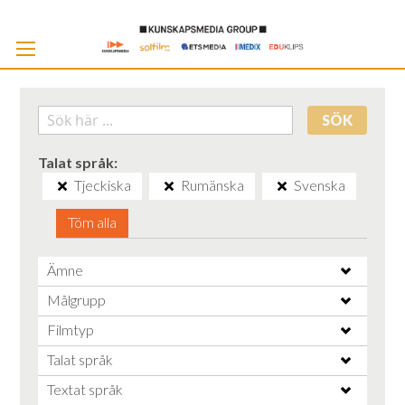
Skip
to
Cont
SÖK
Talat språk
Tjeckiska
Rumänska
Svenska
Töm alla
Ämne
Målgrupp
Filmtyp
Talat språk
Textat språk