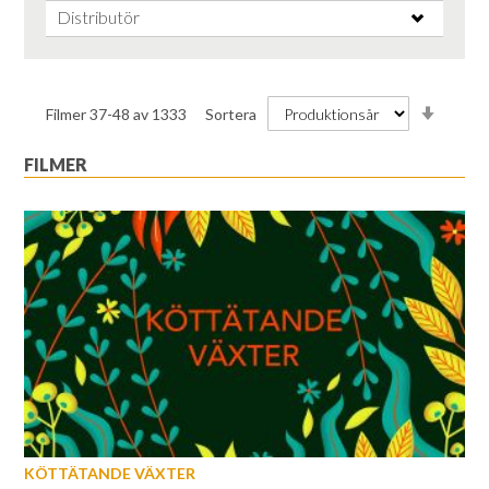
Distributör
Stiga
Filmer
37
-
48
av
1333
Sortera
ordnin
FILMER
KÖTTÄTANDE VÄXTER