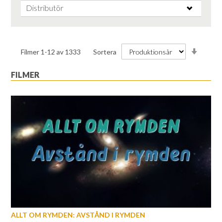
Distributör
Stiga
Filmer
1
-
12
av
1333
Sortera
ordnin
FILMER
ALLT OM RYMDEN: AVSTÅND I RYMDEN