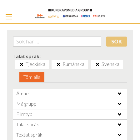
Skip
to
Cont
SÖK
Talat språk
Tjeckiska
Rumänska
Svenska
Töm alla
Ämne
Målgrupp
Filmtyp
Talat språk
Textat språk