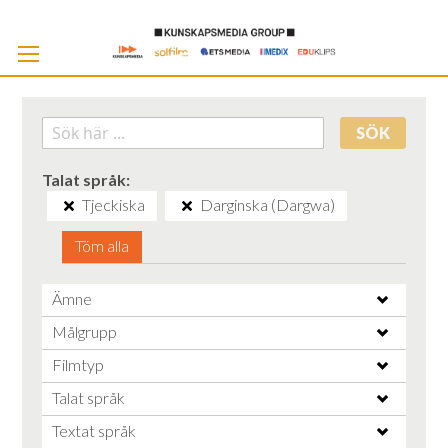
Skip
to
Cont
SÖK
Talat språk
Tjeckiska
Darginska (Dargwa)
Töm alla
Ämne
Målgrupp
Filmtyp
Talat språk
Textat språk