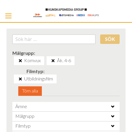
Skip
to
Cont
SÖK
Målgrupp
Komvux
Åk. 4-6
Filmtyp
Utbildningsfilm
Töm alla
Ämne
Målgrupp
Filmtyp