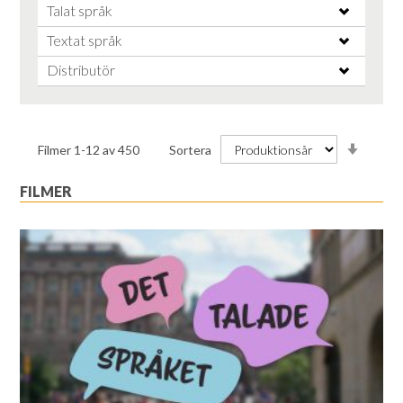
Talat språk
Textat språk
Distributör
Stiga
Filmer
1
-
12
av
450
Sortera
ordnin
FILMER