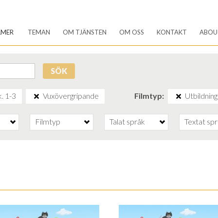
LMER
TEMAN
OM TJÄNSTEN
OM OSS
KONTAKT
ABOU
SÖK
. 1-3
Vuxövergripande
Filmtyp
Utbildning
Filmtyp
Talat språk
Textat sp