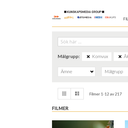
Skip
to
FI
Content
Målgrupp
Komvux
Åk
Ämne
Målgrupp
Visa
Rutnät
Lista
Filmer
1
-
12
av
217
som
FILMER