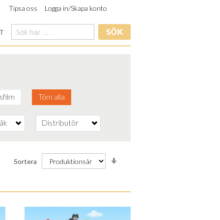
Tipsa oss
Logga in/Skapa konto
SÖK
T
sfilm
Töm alla
råk
Distributör
Stigande
Sortera
ordning