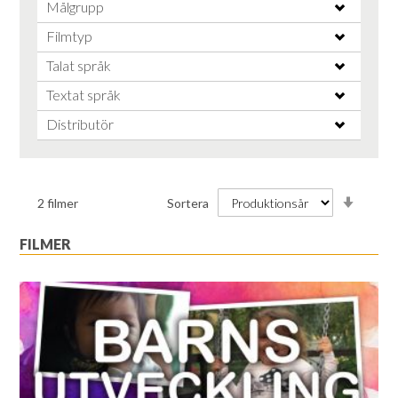
Målgrupp
Filmtyp
Talat språk
Textat språk
Distributör
Stiga
2
filmer
Sortera
ordnin
FILMER