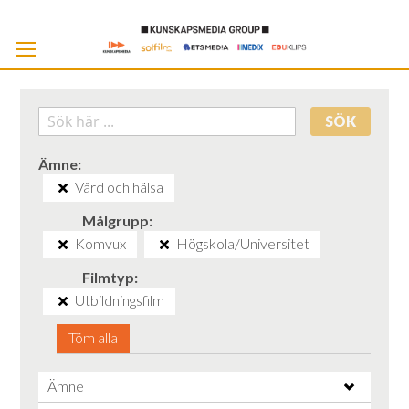
Skip
to
Cont
SÖK
Ämne
Vård och hälsa
Målgrupp
Komvux
Högskola/Universitet
Filmtyp
Utbildningsfilm
Töm alla
Ämne