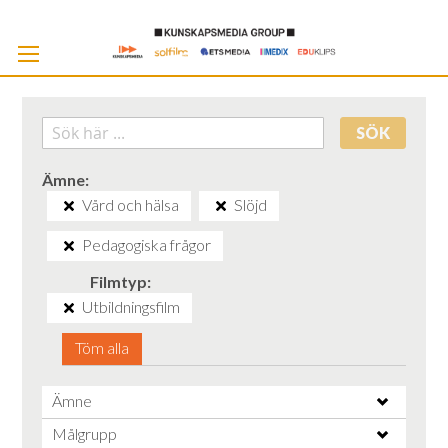
Skip
to
Cont
SÖK
Ämne
Vård och hälsa
Slöjd
Pedagogiska frågor
Filmtyp
Utbildningsfilm
Töm alla
Ämne
Målgrupp