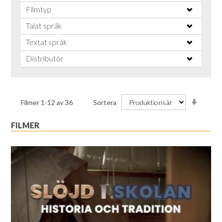
Filmtyp
Talat språk
Textat språk
Distributör
Stiga
Filmer
1
-
12
av
36
Sortera
ordnin
FILMER