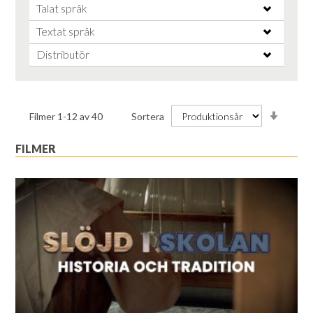
Talat språk
Textat språk
Distributör
Stiga
Filmer
1
-
12
av
40
Sortera
ordnin
FILMER