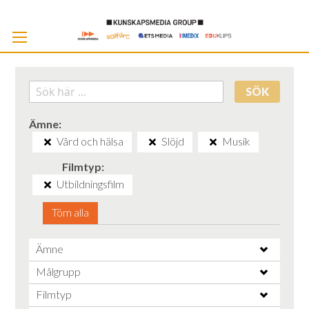
Skip
to
Cont
SÖK
Ämne
Vård och hälsa
Slöjd
Musik
Filmtyp
Utbildningsfilm
Töm alla
Ämne
Målgrupp
Filmtyp