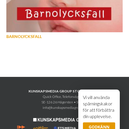
BARNOLYCKSFALL
KUNSKAPSMEDIA GROUP STOCKHOLM AB
Quick Office, Telefonvägen 30
Vi vill använda
SE-126 26 Hägersten • Sweden
spårningskakor
info@kunskapsmediagroup.se
för att förbättra
din upplevelse.
GODKÄNN