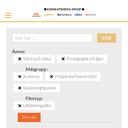
Skip
to
Cont
SÖK
Ämne
Vård och hälsa
Pedagogiska frågor
Målgrupp
Komvux
Högskola/Universitet
Vuxövergripande
Filmtyp
Utbildningsfilm
Töm alla