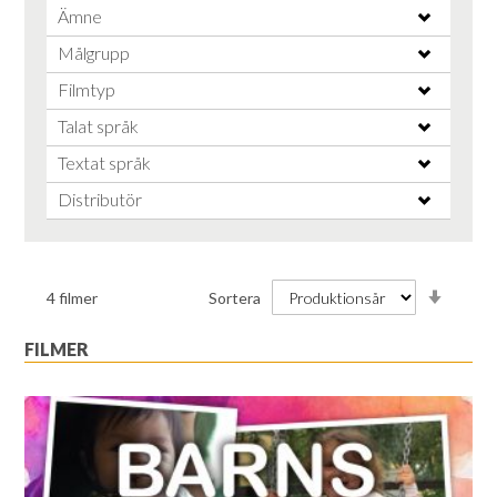
Ämne
Målgrupp
Filmtyp
Talat språk
Textat språk
Distributör
Stiga
4
filmer
Sortera
ordnin
FILMER