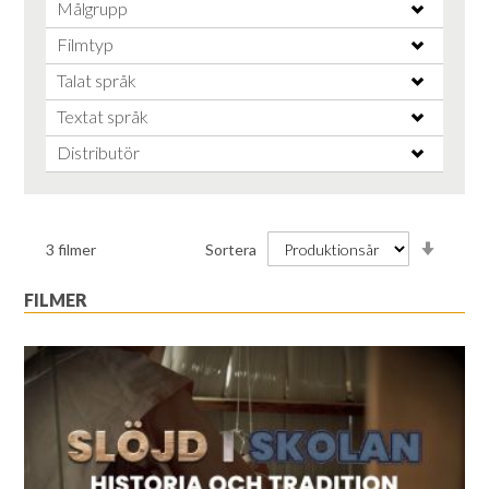
Målgrupp
Filmtyp
Talat språk
Textat språk
Distributör
Stiga
3
filmer
Sortera
ordnin
FILMER