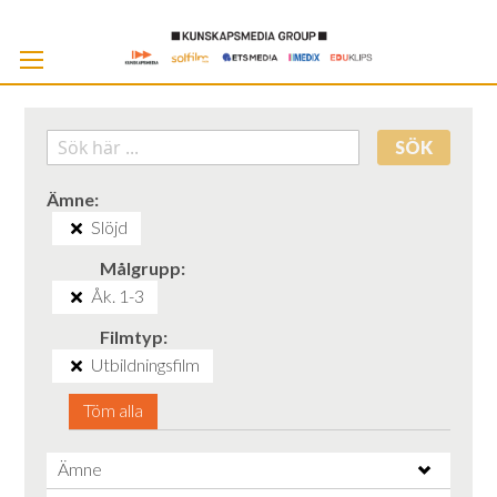
Skip
to
Cont
SÖK
Ämne
Slöjd
Målgrupp
Åk. 1-3
Filmtyp
Utbildningsfilm
Töm alla
Ämne