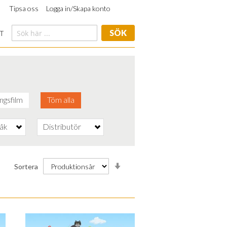
Tipsa oss
Logga in/Skapa konto
SÖK
T
ngsfilm
Töm alla
råk
Distributör
Stigande
Sortera
ordning