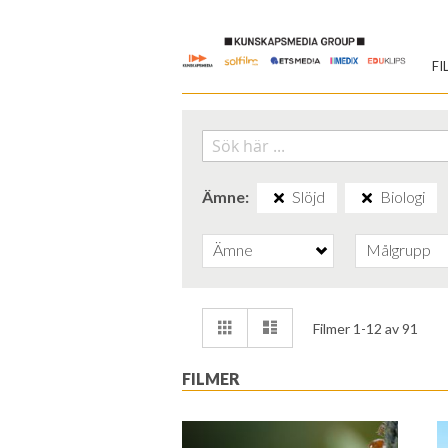
Skip
to
FI
Content
Ämne
Slöjd
Biologi
Ämne
Målgrupp
Visa
Rutnät
Lista
Filmer
1
-
12
av
91
som
FILMER