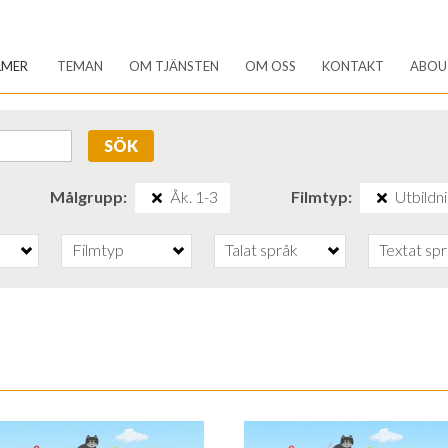
LMER
TEMAN
OM TJÄNSTEN
OM OSS
KONTAKT
ABOU
SÖK
Målgrupp
Åk. 1-3
Filmtyp
Utbildni
Filmtyp
Talat språk
Textat sp