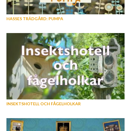
HASSES TRÄDGÅRD: PUMPA
INSEKTSHOTELL OCH FÅGELHOLKAR