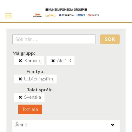
Skip
to
Cont
SÖK
Målgrupp
Komvux
Åk. 1-3
Filmtyp
Utbildningsfilm
Talat språk
Svenska
Töm alla
Ämne