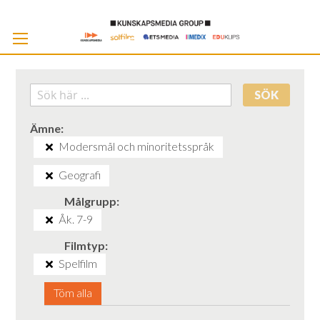
Skip
to
Cont
SÖK
Ämne
Modersmål och minoritetsspråk
Geografi
Målgrupp
Åk. 7-9
Filmtyp
Spelfilm
Töm alla