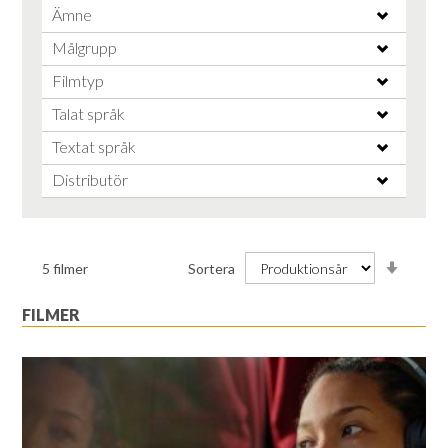
Ämne
Målgrupp
Filmtyp
Talat språk
Textat språk
Distributör
Stiga
5
filmer
Sortera
ordnin
FILMER