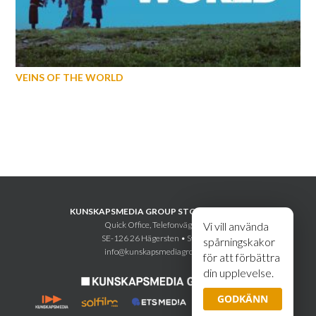
VEINS OF THE WORLD
KUNSKAPSMEDIA GROUP STOCKHOLM AB
Quick Office, Telefonvägen 30
Vi vill använda
SE-126 26 Hägersten • Sweden
spårningskakor
info@kunskapsmediagroup.se
för att förbättra
din upplevelse.
GODKÄNN