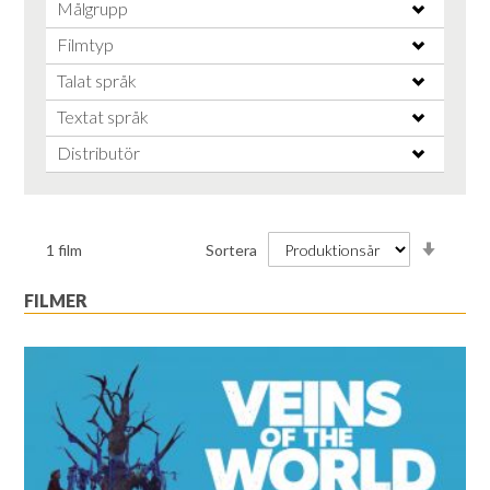
Målgrupp
Filmtyp
Talat språk
Textat språk
Distributör
Stiga
1
film
Sortera
ordnin
FILMER