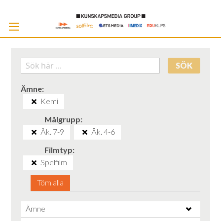
Skip
to
Cont
SÖK
Ämne
Kemi
Målgrupp
Åk. 7-9
Åk. 4-6
Filmtyp
Spelfilm
Töm alla
Ämne